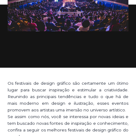
Os festivais de design gráfico são certamente um ótimo
lugar para buscar inspiração e estimular a criatividade.
Reunindo as principais tendências e tudo o que há de
mais moderno em design e ilustração, esses eventos
promovem aos artistas uma imersão no universo artístico.
Se assim como nós, você se interessa por novas ideias e
tem buscado novas fontes de inspiração e conhecimento,
confira a seguir os melhores festivais de design gráfico do