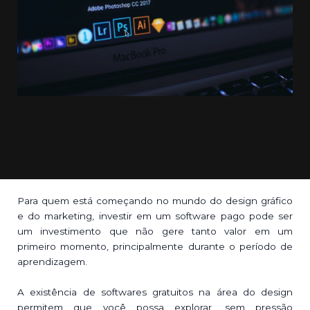
Para quem está começando no mundo do design gráfico
e do marketing, investir em um software pago pode ser
um investimento que não gere tanto valor em um
primeiro momento, principalmente durante o período de
aprendizagem.
A existência de softwares gratuitos na área do design
permitem que você possa explorar, sem pressão