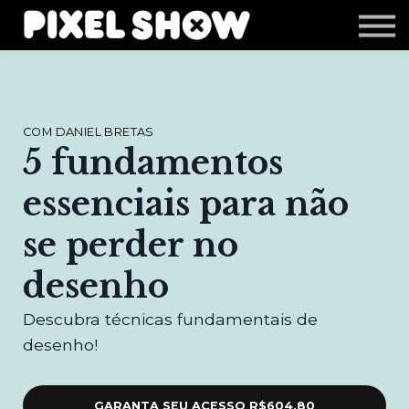
Shop
Revista Zupi
Editais
Login
COM DANIEL BRETAS
5 fundamentos
essenciais para não
se perder no
desenho
Descubra técnicas fundamentais de
desenho!
GARANTA SEU ACESSO
R$604,80