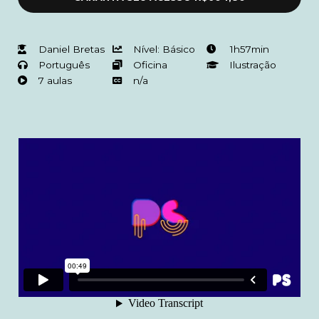
Daniel Bretas
Nível: Básico
1h57min
Português
Oficina
Ilustração
7 aulas
n/a