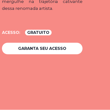
mergulhe na trajetória cativante
dessa renomada artista.
ACESSO:
GRATUITO
GARANTA SEU ACESSO