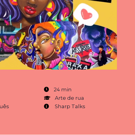
24 min
3
Arte de rua
uês
Sharp Talks