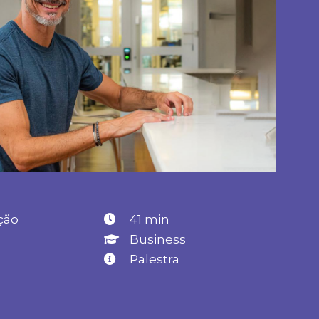
ção
41 min
0
Business
Palestra