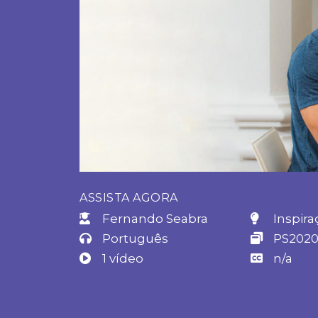
ASSISTA AGORA
Fernando Seabra
Inspira
Português
PS202
1 vídeo
n/a