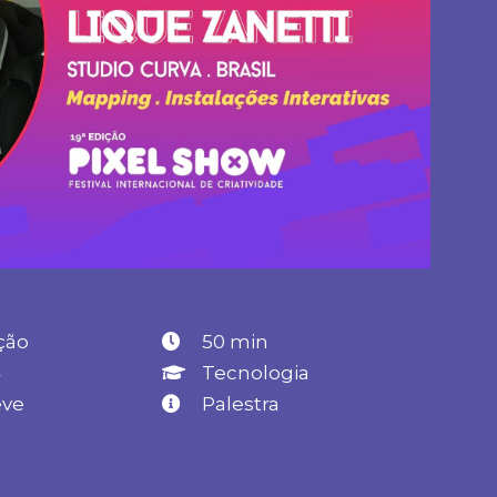
ção
50 min
4
Tecnologia
eve
Palestra