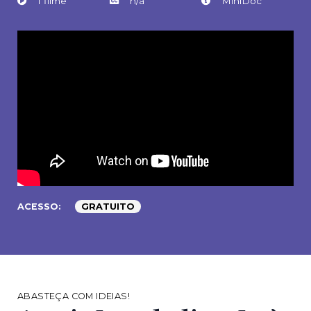
1 filme
n/a
MiniDoc
ACESSO:
GRATUITO
ABASTEÇA COM IDEIAS!