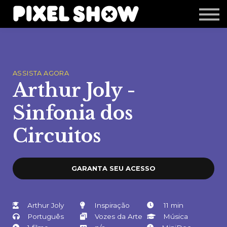
Shop
Revista Zupi
Editais
Login
ASSISTA AGORA
Arthur Joly -
Sinfonia dos
Circuitos
GARANTA SEU ACESSO
Arthur Joly
Inspiração
11 min
Português
Vozes da Arte
Música