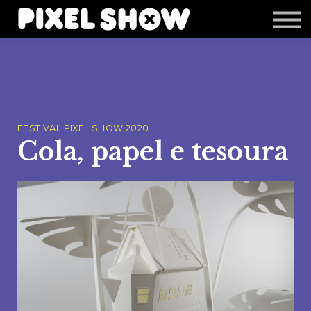
Shop
Revista Zupi
Editais
Login
FESTIVAL PIXEL SHOW 2020
Cola, papel e tesoura