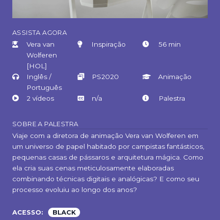
A
SSISTA AGORA
Vera van
Inspiração
56 min
Wolferen
[HOL]
Inglês /
PS2020
Animação
Português
2 vídeos
n/a
Palestra
SOBRE A PALESTRA
Viaje com a diretora de animação Vera van Wolferen em
um universo de papel habitado por campistas fantásticos,
pequenas casas de pássaros e arquitetura mágica. Como
ela cria suas cenas meticulosamente elaboradas
combinando técnicas digitais e analógicas? E como seu
processo evoluiu ao longo dos anos?
ACESSO:
BLACK