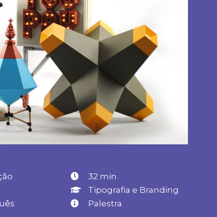
ção
32 min
Tipografia e Branding
uês
Palestra