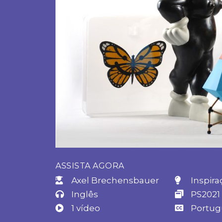
ASSISTA AGORA
Axel Brechensbauer
Inspira
Inglês
PS2021
1 vídeo
Portug