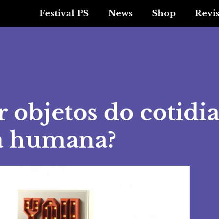
Festival PS
News
Shop
Revi
 objetos do cotidi
da humana?