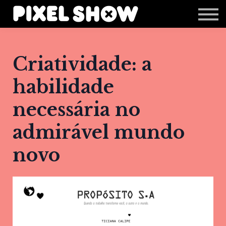
Shop
Revista Zupi
Editais
Criatividade: a
Login
habilidade
necessária no
admirável mundo
novo