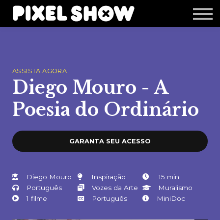
Shop
Revista Zupi
Editais
Login
ASSISTA AGORA
Diego Mouro - A
Poesia do Ordinário
GARANTA SEU ACESSO
Diego Mouro
Inspiração
15 min
Português
Vozes da Arte
Muralismo
1 filme
Português
MiniDoc