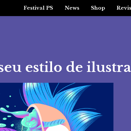
Festival PS
News
Shop
Revi
eu estilo de ilustr