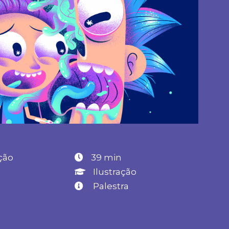
ção
39 min
0
Ilustração
Palestra