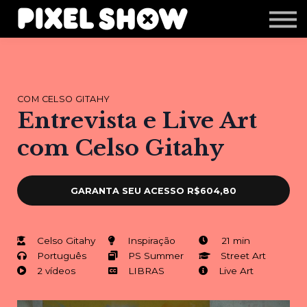
Shop
Revista Zupi
Editais
Login
COM CELSO GITAHY
Entrevista e Live Art
com Celso Gitahy
GARANTA SEU ACESSO
R$604,80
Celso Gitahy
Inspiração
21 min
Português
PS Summer
Street Art
2 vídeos
LIBRAS
Live Art