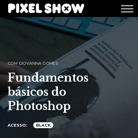
Shop
Revista Zupi
Editais
Login
LESSON SERIES
COM GIOVANNA GOMES
Fundamentos
básicos do
Photoshop
ACESSO:
BLACK