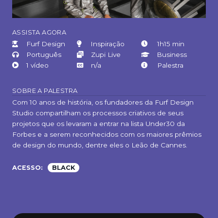
A
SSISTA AGORA
Furf Design
Inspiração
1h15 min
Português
Zupi Live
Business
1 vídeo
n/a
Palestra
SOBRE A PALESTRA
Com 10 anos de história, os fundadores da Furf Design
Studio compartilham os processos criativos de seus
projetos que os levaram a entrar na lista Under30 da
Forbes e a serem reconhecidos com os maiores prêmios
de design do mundo, dentre eles o Leão de Cannes.
ACESSO:
BLACK