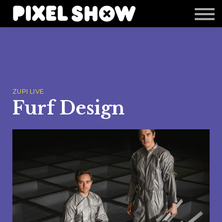
Shop
Revista Zupi
Editais
Login
ZUPI LIVE
Furf Design