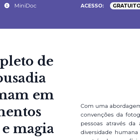
MiniDoc
ACESSO:
GRATUIT
pleto de
ousadia
ormam em
Com uma abordagem ún
mentos
convenções da fotogr
pessoas através da a
o e magia
diversidade humana 