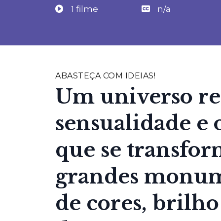
1 filme
n/a
ABASTEÇA COM IDEIAS!
Um universo re
sensualidade e 
que se transf
grandes monu
de cores, brilh