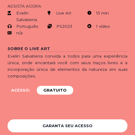
ASSISTA AGORA
Evelin
Live Art
15 min
Salvatierra
Português
PS2023
1 vídeo
n/a
SOBRE O LIVE ART
Evelin Salvatierra convida a todos para uma experiência
única, onde encantará você com seus traços livres e a
incorporação única de elementos da natureza em suas
composições.
ACESSO:
GRATUITO
GARANTA SEU ACESSO