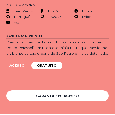
ASSISTA AGORA
joão Pedro
Live Art
11 min
Português
PS2024
1 vídeo
n/a
SOBRE O LIVE ART
Descubra o fascinante mundo das miniaturas com João
Pedro Perassoli, um talentoso miniaturista que transforma
a vibrante cultura urbana de São Paulo em arte detalhada.
ACESSO:
GRATUITO
GARANTA SEU ACESSO