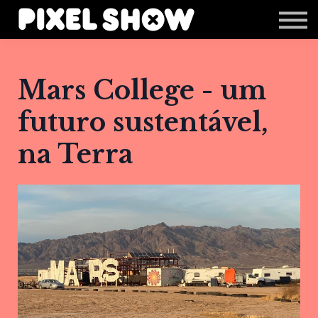
Shop
Revista Zupi
Editais
Mars College - um
Login
futuro sustentável,
na Terra