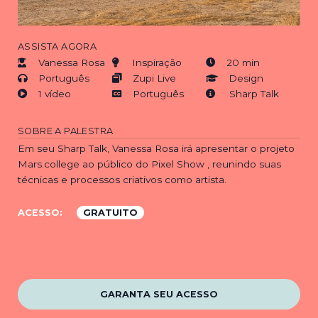
ASSISTA AGORA
Vanessa Rosa
Inspiração
20 min
Português
Zupi Live
Design
1 vídeo
Português
Sharp Talk
SOBRE A PALESTRA
Em seu Sharp Talk, Vanessa Rosa irá apresentar o projeto
Mars.college ao público do Pixel Show , reunindo suas
técnicas e processos criativos como artista.
ACESSO:
GRATUITO
GARANTA SEU ACESSO