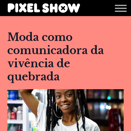
Shop
Revista Zupi
Editais
Moda como
Login
comunicadora da
vivência de
quebrada