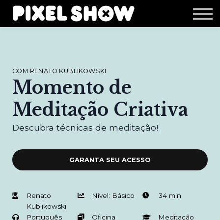
Shop
Revista Zupi
Editais
Login
COM RENATO KUBLIKOWSKI
Momento de
Meditação Criativa
Descubra técnicas de meditação!
GARANTA SEU ACESSO
Renato
Nível: Básico
34 min
Kublikowski
Português
Oficina
Meditação