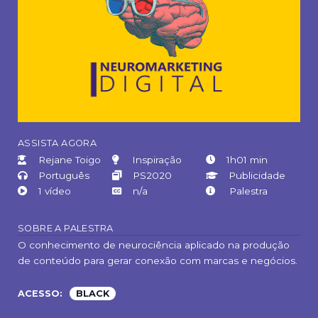
ASSISTA AGORA
Rejane Toigo
Inspiração
1h01 min
Português
PS2020
Publicidade
1 vídeo
n/a
Palestra
SOBRE A PALESTRA
O conhecimento de neurociência aplicado na produção
de conteúdo para gerar conexão com marcas e negócios.
ACESSO:
BLACK