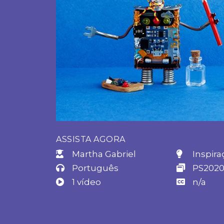
ASSISTA AGORA
Martha Gabriel
Inspira
Português
PS202
1 vídeo
n/a