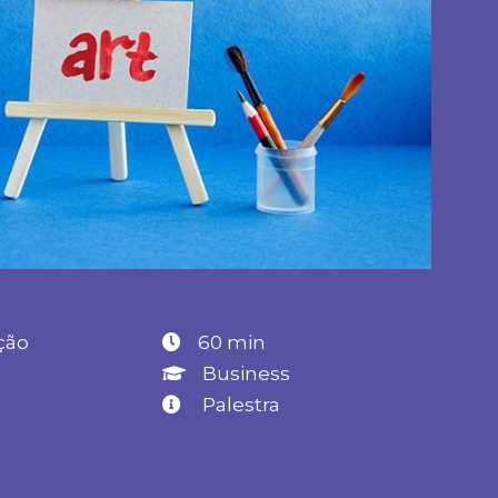
ção
60 min
0
Business
Palestra