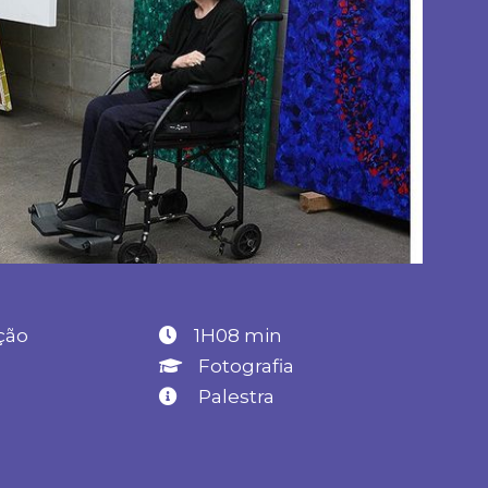
ção
1H08 min
0
Fotografia
Palestra