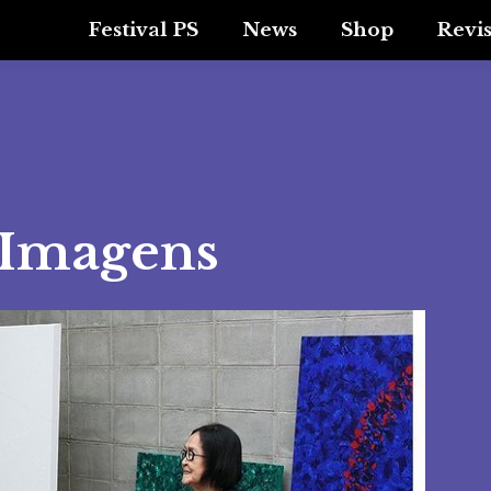
Festival PS
News
Shop
Revi
 Imagens