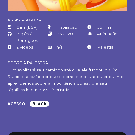
A
SSISTA AGORA
Clim [ESP]
Inspiração
55 min
Inglês /
PS2020
Animação
Português
2 vídeos
n/a
Palestra
SOBRE A PALESTRA
Clim explicará seu caminho até que ele fundou o Clim
Studio e a razão por que e como ele o fundou enquanto
aprendemos sobre a importância do estilo e seu
significado em nossa indústria.
ACESSO:
BLACK