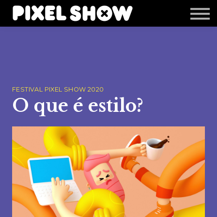
Shop
Revista Zupi
Editais
Login
FESTIVAL PIXEL SHOW 2020
O que é estilo?