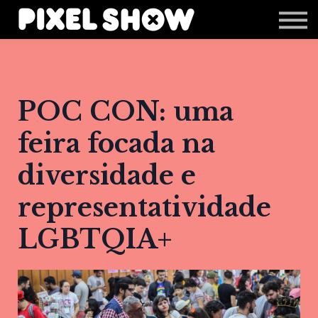
Shop
Revista Zupi
Editais
Login
POC CON: uma
feira focada na
diversidade e
representatividade
LGBTQIA+