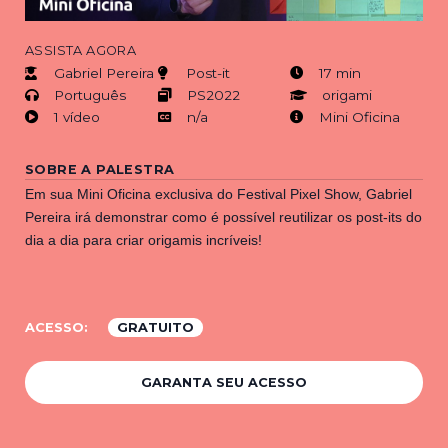
ASSISTA AGORA
Gabriel Pereira
Post-it
17 min
Português
PS2022
origami
1 vídeo
n/a
Mini Oficina
SOBRE A PALESTRA
Em sua Mini Oficina exclusiva do Festival Pixel Show, Gabriel
Pereira irá demonstrar como é possível reutilizar os post-its do
dia a dia para criar origamis incríveis!
ACESSO:
GRATUITO
GARANTA SEU ACESSO