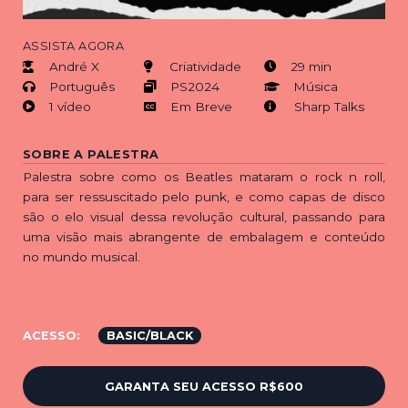
ASSISTA AGORA
André X
Criatividade
29 min
Português
PS2024
Música
1 vídeo
Em Breve
Sharp Talks
SOBRE A PALESTRA
Palestra sobre como os Beatles mataram o rock n roll,
para ser ressuscitado pelo punk, e como capas de disco
são o elo visual dessa revolução cultural, passando para
uma visão mais abrangente de embalagem e conteúdo
no mundo musical.
ACESSO:
BASIC/BLACK
GARANTA SEU ACESSO
R$600