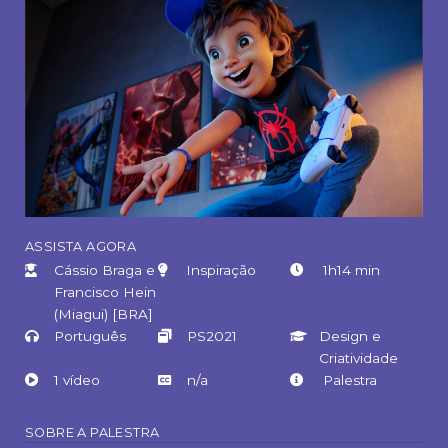
A
SSISTA AGORA
Cássio Braga e
Inspiração
1h14 min
Francisco Hein
(Miagui) [BRA]
Português
PS2021
Design e
Criatividade
1 vídeo
n/a
Palestra
SOBRE A PALESTRA