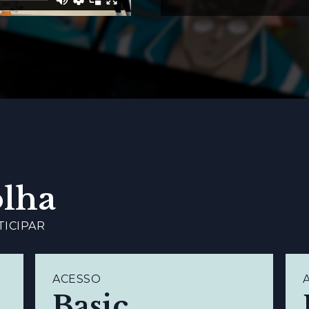
olha
TICIPAR
ACESSO
Basic