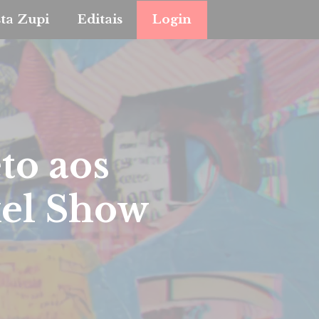
sta Zupi
Editais
Login
to aos
xel Show