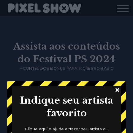
Shop
Revista Zupi
Editais
Login
Assista aos conteúdos
do Festival PS 2024
+ CONTEÚDOS BONUS PARA INGRESSO BASIC
Todos
Meus Conteúdos
Sem Acesso
Novos
Indique seu artista
Popular
Gratuito
Criativos
favorito
Categorias
Clique aqui e ajude a trazer seu artista ou