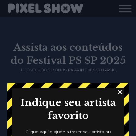
Shop
Revista Zupi
Editais
Login
Assista aos conteúdos
do Festival PS SP 2025
+ CONTEÚDOS BONUS PARA INGRESSO BASIC
Todos
Meus Conteúdos
Sem Acesso
Novos
Indique seu artista
Popular
Gratuito
Criativos
favorito
Categorias
Clique aqui e ajude a trazer seu artista ou