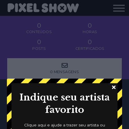
Shop
Revista Zupi
Editais
0
0
CONTEÚDOS
HORAS
Login
0
0
POSTS
CERTIFICADOS
0 MENSAGENS
Indique seu artista
Wallpapers
favorito
TODO MÊS UM PAPEL DE PAREDE EXCLUSIVO
Clique aqui e ajude a trazer seu artista ou