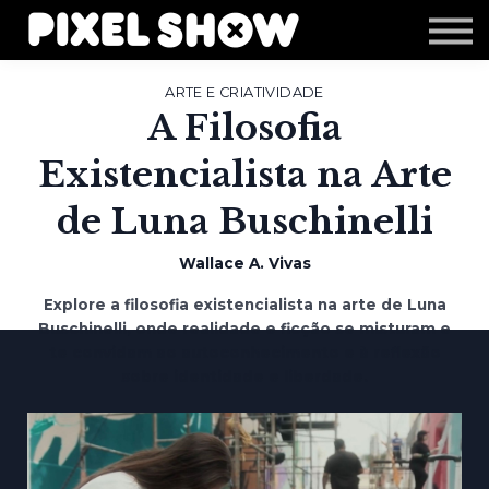
Shop
Revista Zupi
Editais
ARTE E CRIATIVIDADE
A Filosofia
Login
Existencialista na Arte
de Luna Buschinelli
Wallace A. Vivas
Explore a filosofia existencialista na arte de Luna
Buschinelli, onde realidade e ficção se misturam e
te convidam ao autoconhecimento e à reflexão
sobre identidade e liberdade.