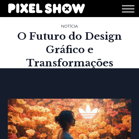
Shop
Revista Zupi
Editais
NOTÍCIA
O Futuro do Design
Login
Gráfico e
Transformações
Tecnológicas
Luciana Hernandez