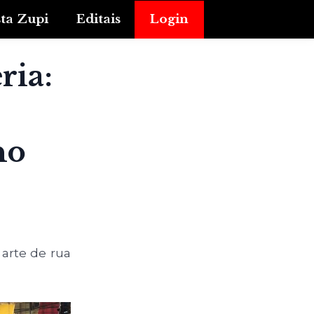
sta Zupi
Editais
Login
ria:
no
 arte de rua