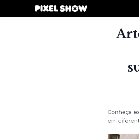
Art
s
Conheça esp
em diferen