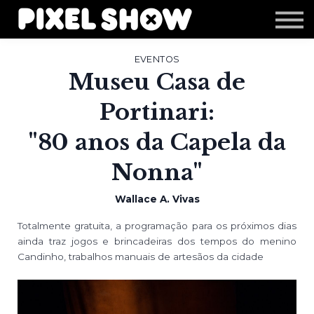
Shop
Revista Zupi
Editais
EVENTOS
Museu Casa de
Login
Portinari:
"80 anos da Capela da
Nonna"
Wallace A. Vivas
Totalmente gratuita, a programação para os próximos dias
ainda traz jogos e brincadeiras dos tempos do menino
Candinho, trabalhos manuais de artesãos da cidade