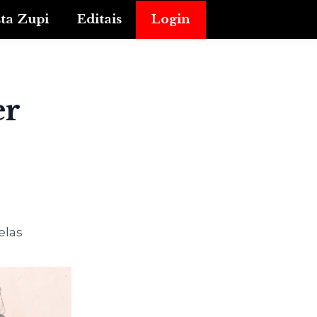
sta Zupi
Editais
Login
er
elas