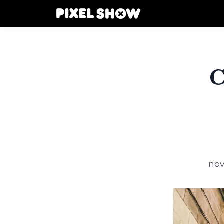
C
nov