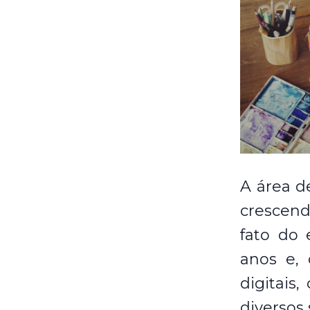
A área d
crescen
fato do 
anos e,
digitais
diversos 