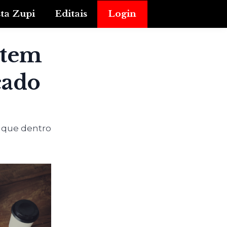
sta Zupi
Editais
Login
 tem
cado
aque dentro