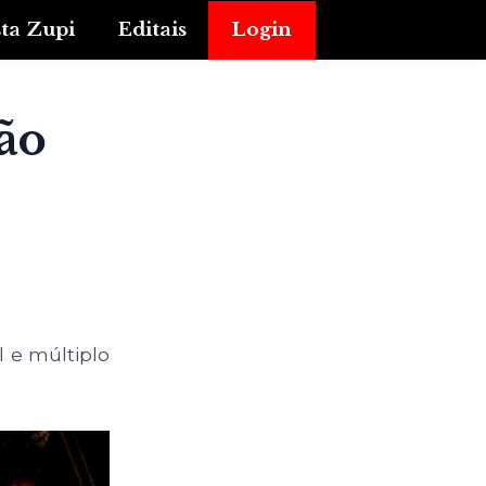
sta Zupi
Editais
Login
ão
l e múltiplo