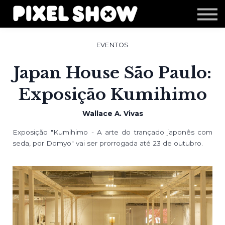
Shop
Revista Zupi
Editais
EVENTOS
Login
Japan House São Paulo:
Exposição Kumihimo
Wallace A. Vivas
Exposição "Kumihimo - A arte do trançado japonês com
seda, por Domyo" vai ser prorrogada até 23 de outubro.