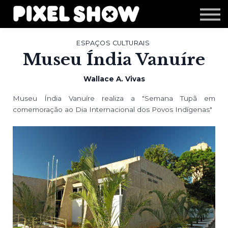
Shop
Revista Zupi
Editais
ESPAÇOS CULTURAIS
Museu Índia Vanuíre
Login
Wallace A. Vivas
Museu Índia Vanuíre realiza a "Semana Tupã em
comemoração ao Dia Internacional dos Povos Indígenas"