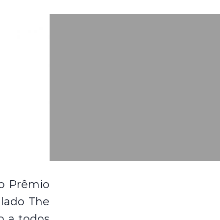
o Prêmio
ulado The
o a todos