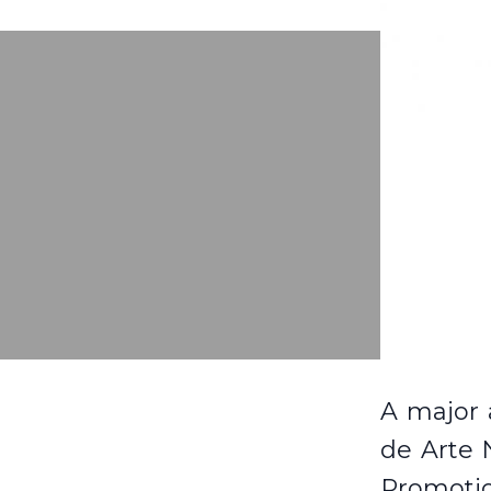
A major
de Arte 
Promoti