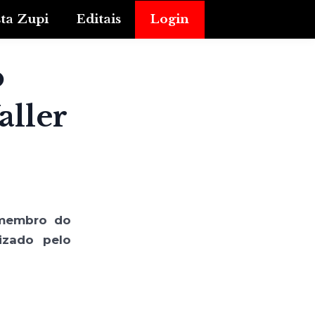
sta Zupi
Editais
Login
o
aller
 membro do
izado pelo