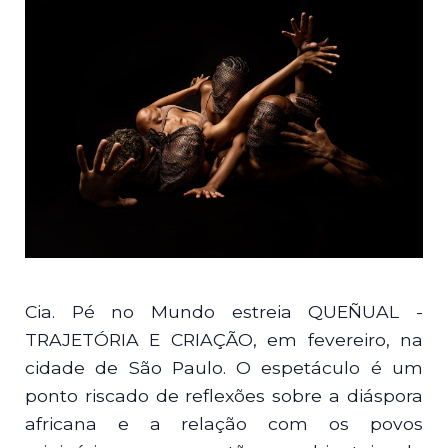
Cia. Pé no Mundo estreia QUEÑUAL -
TRAJETÓRIA E CRIAÇÃO, em fevereiro, na
cidade de São Paulo. O espetáculo é um
ponto riscado de reflexões sobre a diáspora
africana e a relação com os povos