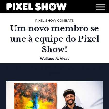
Shop
Revista Zupi
Editais
PIXEL SHOW COMBATE
Um novo membro se
Login
une à equipe do Pixel
Show!
Wallace A. Vivas
Revelado o comentarista do Pixel Show Combate 3º
edição