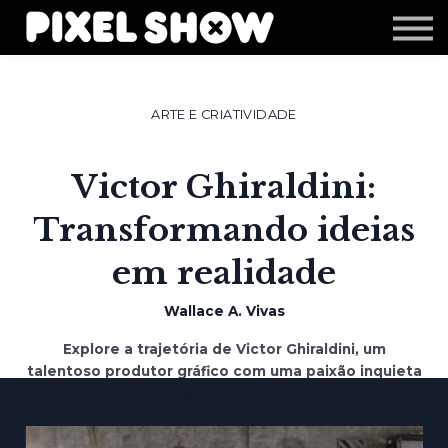
Shop
Revista Zupi
Editais
ARTE E CRIATIVIDADE
Login
Victor Ghiraldini:
Transformando ideias
em realidade
Wallace A. Vivas
Explore a trajetória de Victor Ghiraldini, um
talentoso produtor gráfico com uma paixão inquieta
por linguagens visuais.