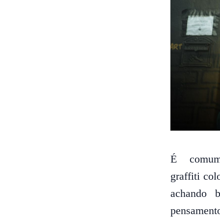
É comum
graffiti co
achando b
pensamento