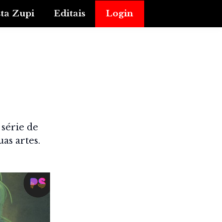
sta Zupi
Editais
Login
série de
as artes.