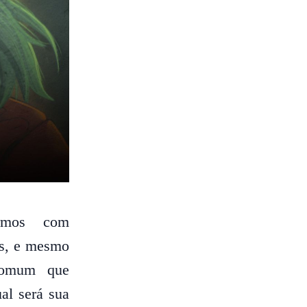
rmos com
tos, e mesmo
 comum que
al será sua