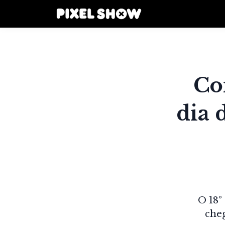
Co
dia 
O 18°
che