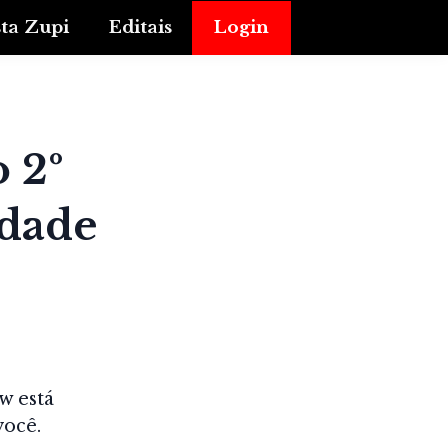
sta Zupi
Editais
Login
 2º
idade
w está
ocê.